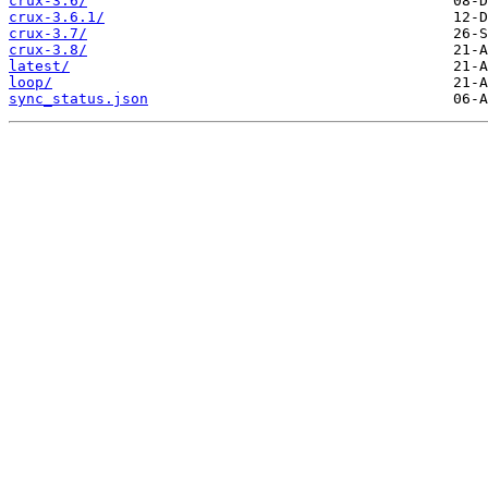
crux-3.6/
crux-3.6.1/
crux-3.7/
crux-3.8/
latest/
loop/
sync_status.json